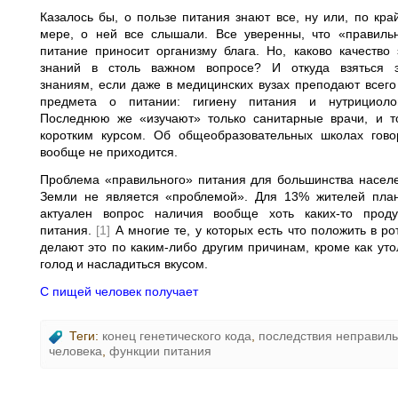
Казалось бы, о пользе питания знают все, ну или, по кра
мере, о ней все слышали. Все уверенны, что «правиль
питание приносит организму блага. Но, каково качество 
знаний в столь важном вопросе? И откуда взяться 
знаниям, если даже в медицинских вузах преподают всего
предмета о питании: гигиену питания и нутрициоло
Последнюю же «изучают» только санитарные врачи, и 
коротким курсом. Об общеобразовательных школах гово
вообще не приходится.
Проблема «правильного» питания для большинства насел
Земли не является «проблемой». Для 13% жителей пла
актуален вопрос наличия вообще хоть каких-то проду
питания.
[1]
А многие те, у которых есть что положить в рот
делают это по каким-либо другим причинам, кроме как уто
голод и насладиться вкусом.
С пищей человек получает
Теги:
конец генетического кода
,
последствия неправиль
человека
,
функции питания